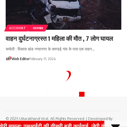
ACCIDENT
उत्तराखंड
वाहन दुर्घटनाग्रस्त 1 महिला की मौत , 7 लोग घायल
चमोली : विकास खंड नन्दानगर के काण्डई गांव के पास एक वाहन…
Web Editor
February 11, 2024
© 2025 Uttarakhand Viral. All Rights Reserved. | Developed By:
Tech Yard Labs
|
Boost Your Website Traffic with TrafficPeak
री मामला: एसआईटी की तीसरी बड़ी कार्रवाई, जेपी कंपनी का लाइ