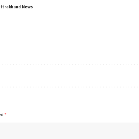
ttrakhand News
ked
*