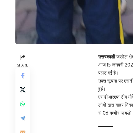
उत्तरकाशी
जखोल क्षे
आज 15 जनवरी 2024 को
SHARE
पलट गई है।
उक्त सूचना पर एसडीआ
हुई।
एसडीआरएफ टीम मौके क
लोगों द्वारा बाहर न
से 06 गम्भीर घायलों