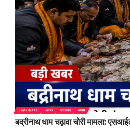
BADRINATH
अपराध
उत्तराखंड
चमोली
बद्रीनाथ धाम चढ़ावा चोरी मामला: एसआईटी