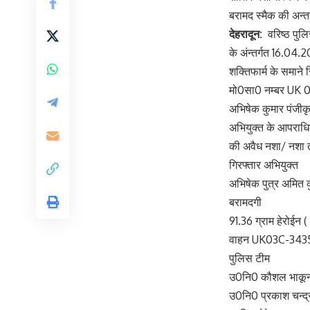
बरामद स्मैक की अन्त
देहरादून:
वरिष्ठ पुलि
के अंन्तर्गत 16.04
शक्तिफार्म के समाने 
मो0सा0 नम्बर UK 
अभिषेक कुमार पंजीक
अभियुक्त के आपराधि
की अवैध नशा/ नशा तस्
गिरफ्तार अभियुक्त
अभिषेक पुत्र अमित 
बरामदगी
91.36 ग्राम हेरोईन ( 
वाहन UK03C-3435 मो
पुलिस टीम
उ0नि0 कौशल भाकू
उ0नि0 प्रकाश चन्द्