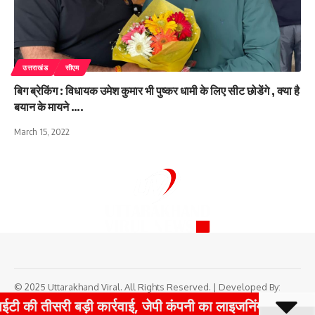
उत्तराखंड
सीएम
बिग ब्रेकिंग : विधायक उमेश कुमार भी पुष्कर धामी के लिए सीट छोडेंगे , क्या है
बयान के मायने ….
March 15, 2022
© 2025 Uttarakhand Viral. All Rights Reserved. | Developed By:
Tech Yard Labs
|
Boost Your Website Traffic with TrafficPeak
 बड़ी कार्रवाई, जेपी कंपनी का लाइजनिंग अधिकारी गिरफ्तार