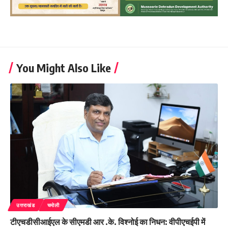
You Might Also Like
उत्तराखंड
चमोली
टीएचडीसीआईएल के सीएमडी आर .के. विश्‍नोई का निधन: वीपीएचईपी में