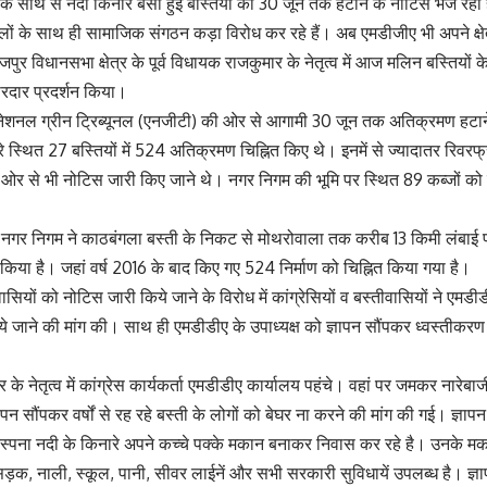
के साथ से नदी किनारे बसी हुई बस्तियों को 30 जून तक हटाने के नोटिस भेज रहा ह
ों के साथ ही सामाजिक संगठन कड़ा विरोध कर रहे हैं। अब एमडीजीए भी अपने क्षेत्
पुर विधानसभा क्षेत्र के पूर्व विधायक राजकुमार के नेतृत्व में आज मलिन बस्तियों के 
रदार प्रदर्शन किया।
नेशनल ग्रीन ट्रिब्यूनल (एनजीटी) की ओर से आगामी 30 जून तक अतिक्रमण हटाने क
रे स्थित 27 बस्तियों में 524 अतिक्रमण चिह्नित किए थे। इनमें से ज्यादातर रिवर
र से भी नोटिस जारी किए जाने थे। नगर निगम की भूमि पर स्थित 89 कब्जों को 
र नगर निगम ने काठबंगला बस्ती के निकट से मोथरोवाला तक करीब 13 किमी लंबाई प
्वे किया है। जहां वर्ष 2016 के बाद किए गए 524 निर्माण को चिह्नित किया गया है।
ासियों को नोटिस जारी किये जाने के विरोध में कांग्रेसियों व बस्तीवासियों ने एमडी
े जाने की मांग की। साथ ही एमडीडीए के उपाध्यक्ष को ज्ञापन सौंपकर ध्वस्तीकरण क
र के नेतृत्व में कांग्रेस कार्यकर्ता एमडीडीए कार्यालय पहंचे। वहां पर जमकर नारेबा
ापन सौंपकर वर्षों से रह रहे बस्ती के लोगों को बेघर ना करने की मांग की गई। ज्ञाप
 रिस्पना नदी के किनारे अपने कच्चे पक्के मकान बनाकर निवास कर रहे है। उनके मका
ते, सड़क, नाली, स्कूल, पानी, सीवर लाईनें और सभी सरकारी सुविधायें उपलब्ध है। ज्ञाप