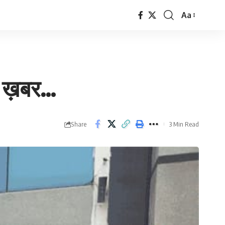
Aa
Font
Resizer
िए ख़बर…
Share
3 Min Read