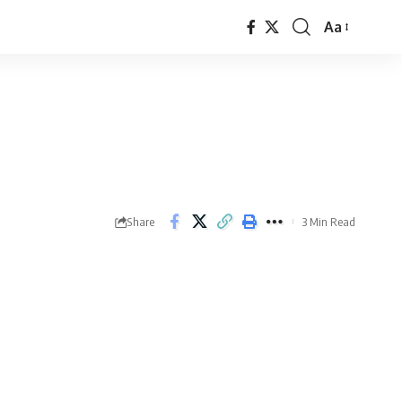
Aa
Font
Resizer
Share
3 Min Read