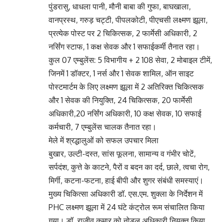
पुंडरासु, धाधला पानी, मौनी बाबा की गुफा, बाघखाला,
वानप्रस्थ, गरुड़ चट्टी, पीपलकोटी, पीएचसी लक्ष्मण झूला,
प्रत्येक पोस्ट पर 2 चिकित्सक, 2 फार्मेसी अधिकारी, 2
नर्सिंग स्टाफ, 1 कक्ष सेवक और 1 सफाईकर्मी तैनात रहा।
कुल 07 एम्बुलेंस: 5 विभागीय + 2 108 सेवा, 2 मोबाइल टीमें,
जिनमें 1 डॉक्टर, 1 नर्स और 1 सेवक शामिल, ऑन साइट
पोस्टमार्टम के लिए लक्ष्मण झूला में 2 अतिरिक्त चिकित्सक
और 1 सेवक की नियुक्ति, 24 चिकित्सक, 20 फार्मेसी
अधिकारी,20 नर्सिंग अधिकारी, 10 कक्ष सेवक, 10 सफाई
कर्मचारी, 7 एम्बुलेंस चालक तैनात रहा।
मेले में श्रद्धालुओं को सफल उपचार मिला
बुखार, उल्टी-दस्त, सांस फूलना, सामान्य व गंभीर चोटें,
सर्पदंश, कुत्ते के काटने, पैरों व बदन का दर्द, छाले, त्वचा रोग,
मिर्गी, कटना-फटना, हाई बीपी और शुगर संबंधी समस्याएं।
मुख्य चिकित्सा अधिकारी डॉ. एस.एम. शुक्ला के निर्देशन में
PHC लक्ष्मण झूला में 24 घंटे कंट्रोल रूम संचालित किया
गया। डॉ. राजीव कुमार को नोडल अधिकारी नियुक्त किया