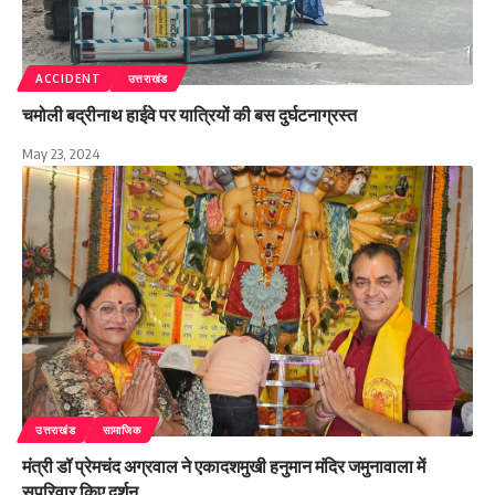
ACCIDENT
उत्तराखंड
चमोली बद्रीनाथ हाईवे पर यात्रियों की बस दुर्घटनाग्रस्त
May 23, 2024
उत्तराखंड
सामाजिक
मंत्री डॉ प्रेमचंद अग्रवाल ने एकादशमुखी हनुमान मंदिर जमुनावाला में
सपरिवार किए दर्शन