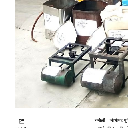
चमोली :
जोशीमठ पुल