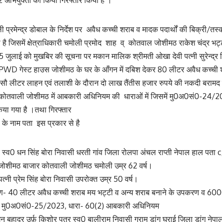
अभियुक्तों को किया गिरफ्तार किया है ।
प्रमेन्द्र डोबाल के निर्देश पर अवैध कच्ची शराब व मादक पदार्थों की बिक्री/तस्
ी है जिसमें क्षेत्राधिकारी चमोली प्रमोद शाह व् कोतवाल जोशीमठ राकेश चंद्र भट्ट
25 जुलाई को मुखबिर की सूचना पर मकान मालिक श्रीमती ओखा देवी पत्नी सुरेन्द्र सिं
PWD गेस्ट हाउस जोशीमठ के घर के आँगन में दबिश देकर 80 लीटर अवैध कच्ची शरा
सौ लीटर लाहन एवं तलाशी के दौरान दो लाख तैंतीस हजार रुपये की नकदी बराम
द्ध कोतवाली जोशीमठ में आबकारी अधिनियम की धाराओं में जिसमें मु0अ0सं0-24
या गया है ।तथा गिरफ्तार
 के नाम पता इस प्रकार से है
ुत्र स्व0 धन सिंह बोरा निवासी धरती गांव जिला रोलपा अंचल राप्ती नेपाल हाल पता 
ासी जोशीमठ बाजार कोतवाली जोशीमठ चमोली उम्र 62 वर्ष।
 पत्नी प्रेम सिंह बोरा निवासी उपरोक्त उम्र 50 वर्ष।
ण- 40 लीटर अवैध कच्ची शराब मय भट्टी व अन्य शराब बनाने के उपकरण व 6
ग- मु0अ0सं0-25/2023, धारा- 60(2) आबकारी अधिनियम
 बहादुर उर्फ़ किशोर पुत्र स्व0 बालीराम निवासी ग्राम डांग घुराई जिला डांग नेपा