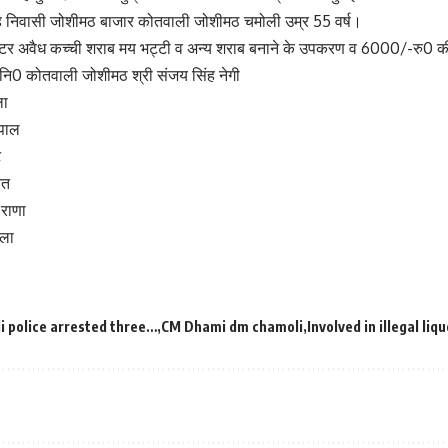
ंह निवासी जोशीमठ बाजार कोतवाली जोशीमठ चमोली उम्र 55 वर्ष।
टर अवैध कच्ची शराब मय भट्टी व अन्य शराब बनाने के उपकरण व 6000/-रु0 
ि0 कोतवाली जोशीमठ श्री संजय सिंह नेगी
ला
डपाल
ट
वत
ह राणा
मला
i police arrested three…
CM Dhami dm chamoli
Involved in illegal liq