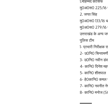
1.मोहम्मद कासिफ
मु0अ0स0 225/16 धा
2. जगत सिंह
मु0अ0स0 133/16 धा
मु0अ0स0 279/16 ध
उत्तराखंड के अन्य ज
पुलिस टीम
1- प्रभारी निरीक्षक र
2- उ0नि0 चिन्तामणी
3- उ0नि0 नवीन डं
4- कानि0 दिनेश मह
5- कानि0 शीशपाल
6- हे0कानि0 कमल
7- कानि0 नवनीत न
8- कानि0 मनोज (