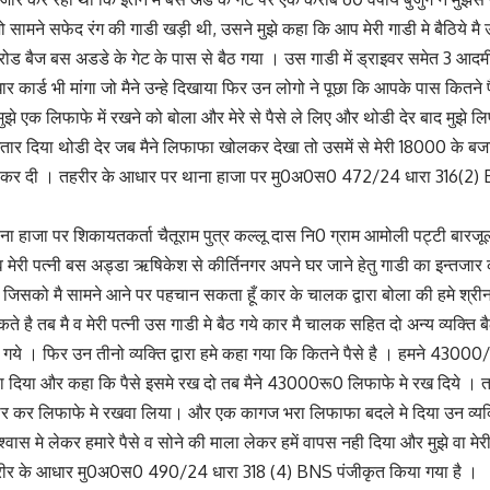
सामने सफेद रंग की गाडी खड़ी थी, उसने मुझे कहा कि आप मेरी गाडी मे बैठिये मै उत
ोड बैज बस अडडे के गेट के पास से बैठ गया । उस गाडी में ड्राइवर समेत 3 आदमी ग
आधार कार्ड भी मांगा जो मैने उन्हे दिखाया फिर उन लोगो ने पूछा कि आपके पास कितने 
से मुझे एक लिफाफे में रखने को बोला और मेरे से पैसे ले लिए और थोडी देर बाद मुझे 
ार दिया थोडी देर जब मैने लिफाफा खोलकर देखा तो उसमें से मेरी 18000 के ब
ाधडी कर दी । तहरीर के आधार पर थाना हाजा पर मु0अ0स0 472/24 धारा 316(2)
ा हाजा पर शिकायतकर्ता चैतूराम पुत्र कल्लू दास नि0 ग्राम आमोली पट्टी बारजू
 मेरी पत्नी बस अड्डा ऋषिकेश से कीर्तिनगर अपने घर जाने हेतु गाडी का इन्तजा
 जिसको मै सामने आने पर पहचान सकता हूँ कार के चालक द्वारा बोला की हमे श्रीनगर
 है तब मै व मेरी पत्नी उस गाडी मे बैठ गये कार मै चालक सहित दो अन्य व्यक्ति बै
े । फिर उन तीनो व्यक्ति द्वारा हमे कहा गया कि कितने पैसे है । हमने 43000
ा दिया और कहा कि पैसे इसमे रख दो तब मैने 43000रू0 लिफाफे मे रख दिये । तथा
ार कर लिफाफे मे रखवा लिया। और एक कागज भरा लिफाफा बदले मे दिया उन व्यक्त
वास मे लेकर हमारे पैसे व सोने की माला लेकर हमें वापस नही दिया और मुझे वा मे
रीर के आधार मु0अ0स0 490/24 धारा 318 (4) BNS पंजीकृत किया गया है ।