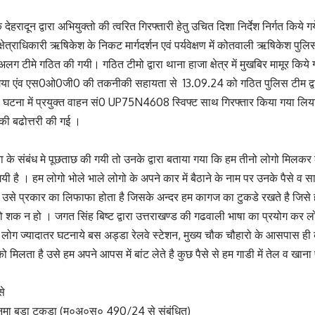
देहरादून द्वारा अभियुक्तो की त्वरित गिरफ्तारी हेतु उचित दिशा निर्देश निर्गत किये
्षेत्राधिकारी ऋषिकेश के निकट मार्गदर्शन एवं पर्यवेक्षण में कोतवाली ऋषिकेश पुलिस 
- अलग टीमे गठित की गयी। गठित टीमो द्वारा थाना हाजा क्षेत्र में मुखबिर मामूर किये 
गया एंव एस0ओ0जी0 की तकनीकी सहायता से 13.09.24 को गठित पुलिस टीम द्वारा
 घटना में प्रयुक्त वाहन सं0 UP75N4608 स्विफ्ट साथ गिरफ्तार किया गया लिय
ी बढोत्तरी की गई ।
 के संबंध मे पूछताछ की गयी तो उनके द्वारा बताया गया कि हम तीनो लोगो मिलकर 
 गयी है । हम लोगो भोले भाले लोगो के अपने कार में बैठाने के नाम पर उनके पैसे व सा
ही उसे प्रकार का लिफाफा होता है जिसके अन्दर हम कागज का टुकडे रखते है जि
को शक न हो । जगत सिंह बिष्ट द्वारा उत्तराखण्ड की गढवाली भाषा का प्रयोग कर ल
लोग ज्यादातर घटनाये बस अड्डा रेलवे स्टेशन, मुख्य चौक चौहारो के आसपास ही क
मिलता है उसे हम अपने आपस में बांट लेते है कुछ पैसे से हम गाडी में तेल व खाना 
से
नुमा बड़ा टुकड़ा (मु०अ०स० 490/24 से संबंधित)