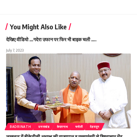
You Might Also Like
देखिए वीडियो …गदेरा उफान पर फिर भी बाइक चली ….
July 7, 2023
BADRINATH
उत्तराखंड
केदारनाथ
चमोली
देहरादून
लखनऊ में बीकेटीसी अध्यक्ष की राज्यपाल व मुख्यमंत्री से शिष्टाचार भेंट,