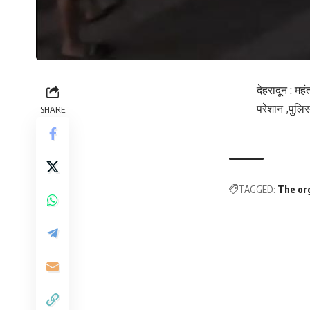
देहरादून : मह
परेशान ,पुलि
SHARE
TAGGED:
The org