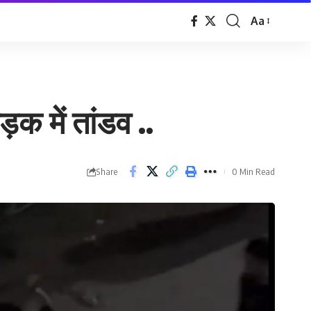
Aa
Font
Resizer
़क में तांडव ..
Share
0 Min Read