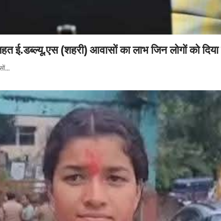
 तहत ई.डब्ल्यू.एस (शहरी) आवासों का लाभ जिन लोगों को दिया
सों…