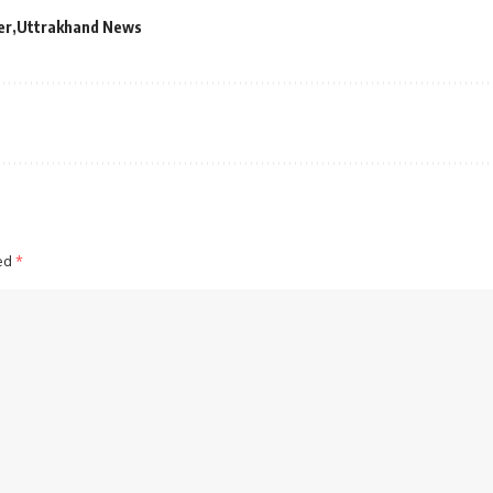
er
Uttrakhand News
ked
*