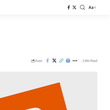
Aa
Font
Resizer
Share
2 Min Read