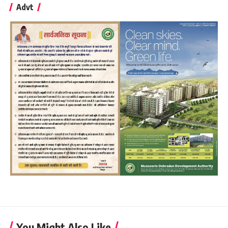
Advt
You Might Also Like