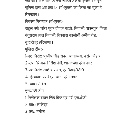
रही थी। रिलांयस ज्वैलरी शोरूम डकैती प्रकरण में दून
पुलिस द्वारा अब तक 12 अभियुक्तों को किया जा चुका है
गिरफ्तार।
विवरण गिरफ्तार अभियुक्त:-
राहुल उर्फ चौंधा पुत्र दीपक महतो, निवासी: शकरपुर, जिला
बेगुसराय हाल निवासी: विश्वास कालोनी अमीन रोड,
कुरूक्षेत्र हरियाणा।
पुलिस टीम :-
1-उo निरीo प्रदीप सिंह रावत थानाध्यक्ष, वसंत विहार
2-उप निरीक्षक गिरीश नेगी, थानाध्यक्ष प्रेम नगर
3-उoनिरीo आशीष रावत, एस0आई0टी0
4- हेoकाo परविंदर, थाना प्रेम नगर
5- काo रोबिन
एसओजी टीम
1-निरीक्षक शंकर सिंह बिष्ट प्रभारी एसओजी
2-काo लोकेंद्र
3-काo मनोज