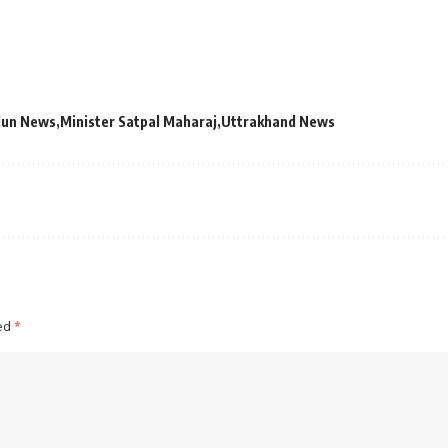
dun News
Minister Satpal Maharaj
Uttrakhand News
ked
*