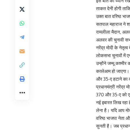
इस बात का ध्यान र
ताकत देनी होगी ताक
उक्त बात वरिष्ठ भाजपा
सतपाल महाराज ने शनि
रामलीला मैदान, अलव
अलवर की चुनावी सभा म
नरेंद्र मोदी के नेतृ
लोकसभा चुनावों में 
उन्होंने जम्मू कश्म
कत्लेआम हो जाएगा। क
और 35-ए हटाने का 
प्रधानमंत्री नरेंद्र
370 और 35-ए को एक 
नई इबारत लिख रहा है
लेना है। यदि आप मोद
वरिष्ठ भाजपा नेता औ
सुनती है। जब प्रधानम