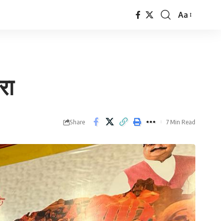
Aa
Font
Resizer
रा
Share
7 Min Read