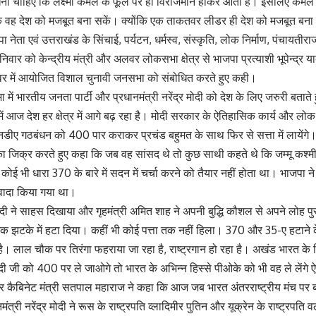
खना चाहिए कि लक्ष्मी कमल के फूल पर ही विराजमान होकर आती हैं। इसलिए क
ि वह देश को मजबूत बना सकें। क्योंकि एक ताकतवर लीडर ही देश को मजबूत बन
 नेता एवं उत्तराखंड के सिंचाई, पर्यटन, धर्मस्व, संस्कृति, लोक निर्माण, पंचायतीराज
वार को केन्द्रीय मंत्री और अलवर लोकसभा क्षेत्र से भाजपा प्रत्याशी भूपेन्द्र 
र में आयोजित विशाल चुनावी जनसभा को संबोधित करते हुए कही।
ें भारतीय जनता पार्टी और प्रधानमंत्री नरेंद्र मोदी को देश के लिए जरुरी बताते हु
त्व में आज देश हर क्षेत्र में आगे बढ़ रहा है। मोदी सरकार के ऐतिहासिक कार्य और 
एनडीए गठबंधन को 400 पार कराकर प्रचंड बहुमत के साथ फिर से सत्ता में लायेंगे
ीर का जिक्र करते हुए कहा कि जब वह सांसद थे तो कुछ साथी कहते थे कि जम्मू कश्म
ोई भी धारा 370 के बारे में सदन में चर्चा करने को तैयार नहीं होता था। भाजपा ने
वादा किया गया था।
 मोदी ने साहस दिखाया और गृहमंत्री अमित शाह ने अपनी बुद्धि कौशल से अपने लोह पुर
झटके में हटा दिया। कहीं भी कोई पत्ता तक नहीं हिला। 370 और 35-ए हटाने 
। लाल चौक पर तिरंगा फहराया जा रहा है, राष्ट्रगान हो रहा है। अखंड भारत के नि
ी जी को 400 पर ले जाओगे तो भारत के अभिन्न हिस्से पीओके को भी वह ले लेंगे ऐस
र कैबिनेट मंत्री सतपाल महाराज ने कहा कि आज जब भारत अंतरराष्ट्रीय मंच पर बोल
ंत्री नरेंद्र मोदी ने रूस के राष्ट्रपति व्लादिमीर पुतिन और यूक्रेन के राष्ट्रपति