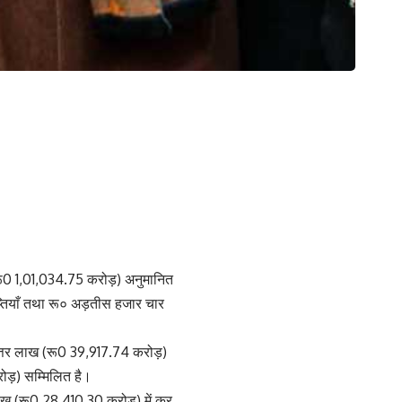
(रू0 1,01,034.75 करोड़) अनुमानित
्तियाँ तथा रू० अड़तीस हजार चार
ौहत्तर लाख (रू0 39,917.74 करोड़)
रोड़) सम्मिलित है।
लाख (रू0 28,410.30 करोड़) में कर