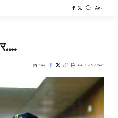
Aa
Font
Resizer
ज़र….
Share
4 Min Read