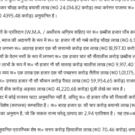
जार चौदह करोड़ बयासी लाख (रू0 24,014.82 करोड़) तथा करेत्तर राजस्व रू० 
 4395.48 करोड़) अनुमानित है।
णों के प्रतिदान (W.M.A. / अर्थोपाय अग्रिम सहित) पर रू० छब्बीस हजार पाँच 
्याज की अदायगी के रूप में रू० छः हजार नौ सौ नब्बे करोड़ चौदह लाख (रू0 6,99
पर लगभग रू० अठारह हजार एक सौ सत्तानवे करोड़ दस लाख (रू0 18,197.10 करोड़)
रियों के वेतन भत्तों के रूप में लगभग रू० एक हजार चार सौ सैंतालीस करोड़ छब्बी
तिक लाभों के रूप में रू० नौ हजार नौ सौ सतरह करोड़ चालीस लाख (रू0 9,917.40 
ुल व्यय रू० एक लाख एक हजार एक सौ पचहत्तर करोड़ तैंतीस लाख (रू0 1,01,175
े रू० उनसठ हजार नौ सौ चौव्वन करोड़ पैंसठ लाख (रू0 59,954.65 करोड़) राजस्व
 बीस करोड़ अड़सठ लाख (रू0 41,220.68 करोड़) पूंजी लेखे का व्यय है।
ट में कोई राजस्व घाटा अनुमानित नहीं है, अपितु रू० दो हजार पाँच सौ पिचासी 
धिशेष (सरप्लस) सम्भावित है। रू० बारह हजार छः सौ चार करोड़ बयानवे लाख (
का अनुमान है, जो कि सकल राज्य घरेलू उत्पाद का 2.94 प्रतिशत है। यह एफ०आर०ब
ुमानित प्रारम्भिक शेष रू० सत्तर करोड़ छियालीस लाख (रू0 70.46 करोड़) धनात