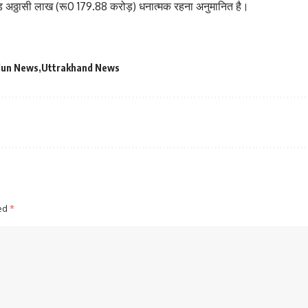
़ अठ्ठासी लाख (रू0 179.88 करोड़) धनात्मक रहना अनुमानित है।
dun News
Uttrakhand News
ked
*