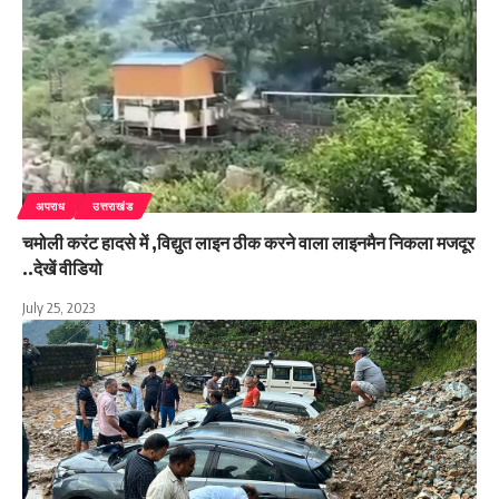
अपराध
उत्तराखंड
चमोली करंट हादसे में ,विद्युत लाइन ठीक करने वाला लाइनमैन निकला मजदूर
..देखें वीडियो
July 25, 2023