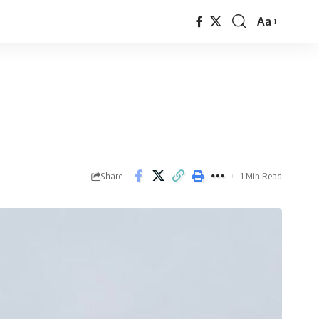
Aa
Font
Resizer
Share
1 Min Read