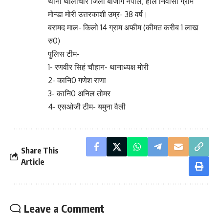
थाना थौलीचौर जिला बाजोग नेपाल, हाल निवासी ग्राम
मोन्डा मोरी उत्तरकाशी उम्र- 38 वर्ष।
बरामद माल- किलो 14 ग्राम अफीम (कीमत करीब 1 लाख
रु0)
पुलिस टीम-
1- रणवीर सिहं चौहान- थानाध्यक्ष मोरी
2- कानि0 गणेश राणा
3- कानि0 अनिल तोमर
4- एसओजी टीम- यमुना वैली
Share This
Article
Leave a Comment