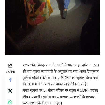
उत्तराखंड :
देवप्रयाग तोताघाटी के पास वाहन दुर्घटनाग्रस्त
हो गया प्राप्त जानकारी के अनुसार देर रात थाना देवप्रयाग
SHARE
पुलिस चौकी बछेलीखाल द्वारा SDRF को सूचित किया गया
कि तोताघाटी के पास एक वाहन खाई में गिर गया है।
उक्त सूचना पर SI नीरज चौहान के नेतृत्व में SDRF रेस्क्यू
टीम व स्थानीय पुलिस मय आवश्यक उपकरणों के तत्काल
घटनास्थल के लिए रवाना हुए।