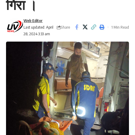
गिरा ।
Web Editor
Share
Last updated: April
1 Min Read
28, 2024 3:33 am