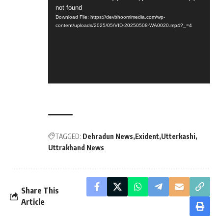
not found
Player
Download File: https://devbhoomimedia.com/wp-
content/uploads/2025/05/VID-20250508-WA0020.mp4?_=4
TAGGED:
Dehradun News
Exident
Utterkashi
Uttrakhand News
Share This
Article