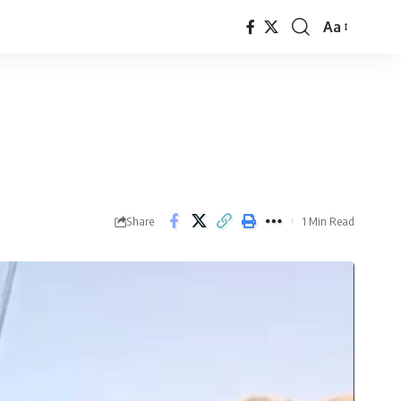
Aa
Font
Resizer
Share
1 Min Read