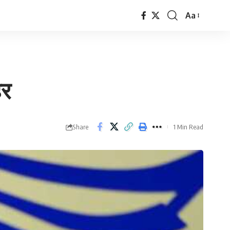
Aa
Font
Resizer
हर
Share
1 Min Read