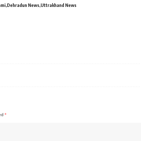
ami
Dehradun News
Uttrakhand News
ked
*