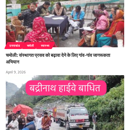
उत्तराखंड
चमोली
स्वास्थ्य
चमोली: संस्थागत प्रसव को बढ़ावा देने के लिए गांव-गांव जागरूकता
अभियान
April 9, 2026