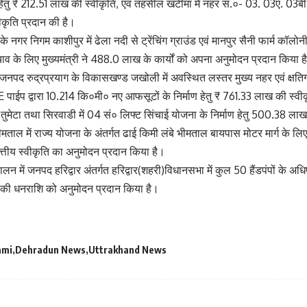
 हेतु ₹ 212.51 लाख की स्वीकृति, एवं तहसील खटीमा में नहर सं.०- 03. 03ए. 03बी क
कृति प्रदान की है।
नगर निगम काशीपुर में ढेला नदी से ट्रेंचिंग ग्राउंड एवं मानपुर सैनी फार्म कॉल
व के लिए मुख्यमंत्री ने 488.0 लाख के कार्यों को अपना अनुमोदन प्रदान किया ह
गत जनपद रुद्रप्रयाग के विकासखण्ड जखोली में अवस्थित लस्तर मुख्य नहर एवं क्षत
 पाईप द्वारा 10.214 कि०मी० नए आफसूटों के निर्माण हेतु ₹ 761.33 लाख की स्व
ी, तुमेटा तथा सिरवाडी में 04 सं० लिफ्ट सिंचाई योजना के निर्माण हेतु 500.38 ला
ाल में राज्य योजना के अंतर्गत ढाई किमी लंबे भीमताल बायपास मोटर मार्ग के लिए मु
तीय स्वीकृति का अनुमोदन प्रदान किया है।
न में जनपद हरिद्वार अंतर्गत हरिद्वार(शहरी)विधानसभा में कुल 50 हैंडपंपों के अधिष्
की धनराशि को अनुमोदन प्रदान किया है।
ami
Dehradun News
Uttrakhand News