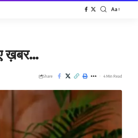
Aa
Font
Resizer
़िए ख़बर…
Share
4 Min Read