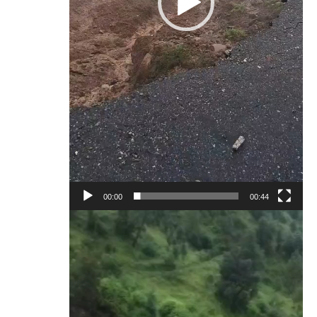
00:00
00:44
Video
Player