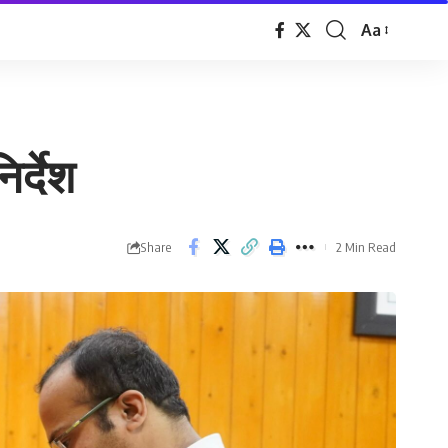
Aa
Font
Resizer
र्देश
Share
2 Min Read