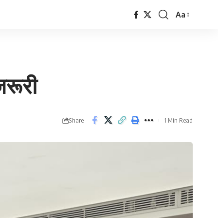
Aa
Font
Resizer
जरूरी
Share
1 Min Read