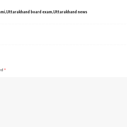
ami
Uttarakhand board exam
Uttarakhand news
ked
*