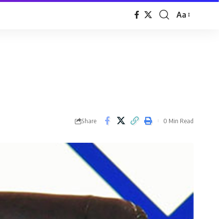
Aa
Font
Resizer
Share
0 Min Read