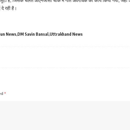
ें जुटी है, जिसके चलते ओएनजीसी चौक में गति अवरोधक का कार्य किया गया, जहां 
 दे रही है।
dun News
DM Savin Bansal
Uttrakhand News
ked
*