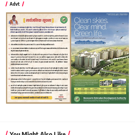
Advt
You Might Also Like